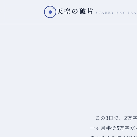
天空の破片
STARRY SKY FR
この3日で、2万
一ヶ月半で5万字だ