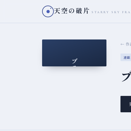
天空の破片
STARRY SKY FR
← 
連載
ブラック・メイデン