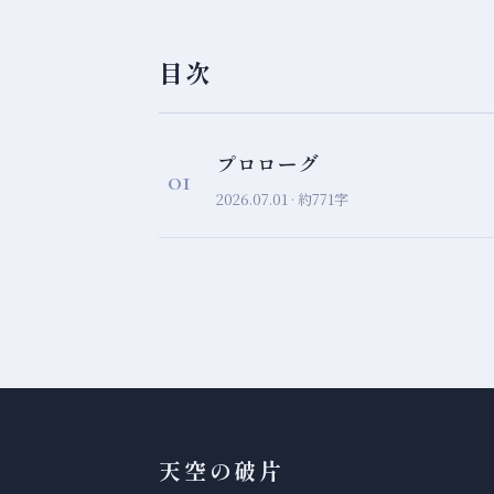
目次
プロローグ
01
2026.07.01 · 約771字
天空の破片