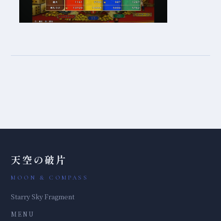
天空の破片
MOON & COMPASS
Starry Sky Fragment
MENU